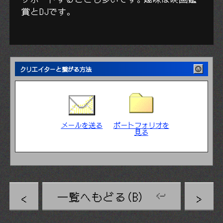
賞とDJです。
クリエイターと繋がる方法
メールを送る
ポートフォリオを
見る
一覧へもどる（B）
<
>